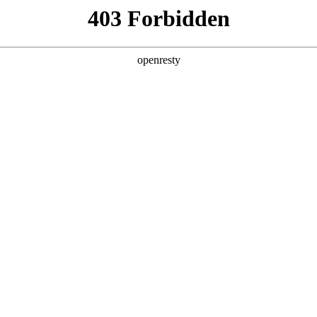
闻中心
产业布局
文投数据库
企业党
时代中国特色社会主义思想
果
席大大新时代中国特色社会主义思想）